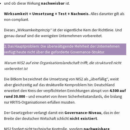
und ob diese Wirkung
nachweisbar
ist.
Wirksamkeit = Umsetzung + Test + Nachweis.
Alles darunter gilt als
non-compliant.
Dieses „Wirksamkeitsprinzip“ ist der eigentliche Kern der Richtlinie. Und
genau darauf sind die wenigsten Unternehmen vorbereitet.
2. Das Hauptproblem: Die überwältigende Mehrheit der Unternehmen
verfügt heute nicht über die geforderte Governance-Struktur.
Warum NIS2 auf eine Organisationslandschaft trifft, die strukturell nicht
vorbereitet ist
Die Bitkom bezeichnet die Umsetzung von NIS2 als „überfällig“, weist
aber gleichzeitig auf das strukturelle Kernproblem hin: Deutschland
erweitert den Kreis der verpflichteten Einrichtungen abrupt von
4.500 auf
rund 30.000
– und erwartet von ihnen Sicherheitsstandards, die bislang
nur KRITIS-Organisationen erfüllen mussten.
Der Gesetzgeber verlangt damit ein
Governance-Niveau
, das in der
Breite der deutschen Wirtschaft schlicht
nicht existiert
.
NIS2 fordert nicht technische Kontrolle, sondern
nachweisbare