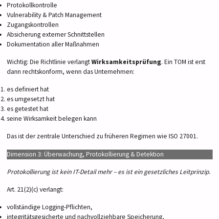
Protokollkontrolle
Vulnerability & Patch Management
Zugangskontrollen
Absicherung externer Schnittstellen
Dokumentation aller Maßnahmen
Wichtig: Die Richtlinie verlangt
Wirksamkeitsprüfung
. Ein TOM ist erst
dann rechtskonform, wenn das Unternehmen:
es definiert hat
es umgesetzt hat
es getestet hat
seine Wirksamkeit belegen kann
Das ist der zentrale Unterschied zu früheren Regimen wie ISO 27001.
Dimension 3: Überwachung, Protokollierung & Detektion
Protokollierung ist kein IT-Detail mehr – es ist ein gesetzliches Leitprinzip.
Art. 21(2)(c) verlangt:
vollständige Logging-Pflichten,
integritätsgesicherte und nachvollziehbare Speicherung,