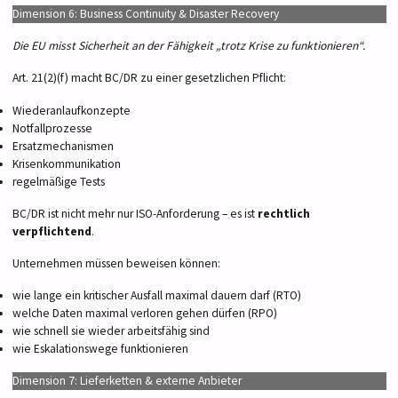
Dimension 6: Business Continuity & Disaster Recovery
Die EU misst Sicherheit an der Fähigkeit „trotz Krise zu funktionieren“.
Art. 21(2)(f) macht BC/DR zu einer gesetzlichen Pflicht:
Wiederanlaufkonzepte
Notfallprozesse
Ersatzmechanismen
Krisenkommunikation
regelmäßige Tests
BC/DR ist nicht mehr nur ISO-Anforderung – es ist
rechtlich
verpflichtend
.
Unternehmen müssen beweisen können:
wie lange ein kritischer Ausfall maximal dauern darf (RTO)
welche Daten maximal verloren gehen dürfen (RPO)
wie schnell sie wieder arbeitsfähig sind
wie Eskalationswege funktionieren
Dimension 7: Lieferketten & externe Anbieter