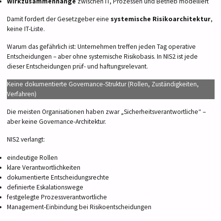
Wirkzusammenhänge
zwischen IT, Prozessen und Betrieb modelliert
Damit fordert der Gesetzgeber eine
systemische Risikoarchitektur
,
keine IT-Liste.
Warum das gefährlich ist: Unternehmen treffen jeden Tag operative
Entscheidungen – aber ohne systemische Risikobasis. In NIS2 ist jede
dieser Entscheidungen prüf- und haftungsrelevant.
Keine dokumentierte Governance-Struktur (Rollen, Zuständigkeiten,
Verfahren)
Die meisten Organisationen haben zwar „Sicherheitsverantwortliche“ –
aber keine Governance-Architektur.
NIS2 verlangt:
eindeutige Rollen
klare Verantwortlichkeiten
dokumentierte Entscheidungsrechte
definierte Eskalationswege
festgelegte Prozessverantwortliche
Management-Einbindung bei Risikoentscheidungen