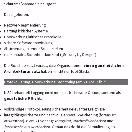
Schutzmaßnahmen hinausgeht.
Dazu gehören:
Netzwerksegmentierung
Härtung kritischer Systeme
Überwachung kritischer Protokolle
sichere Softwareentwicklung
Absicherung externer Schnittstellen
ein zentrales Sicherheitskonzept („Security by Design“)
Die Richtlinie setzt voraus, dass Organisationen
einen ganzheitlichen
Architekturansatz
haben – nicht nur Tool-Stacks.
Protokollierung, Überwachung, Monitoring (Art. 21 Abs. 2 lit. c)
NIS2 behandelt Logging nicht mehr als technische Option, sondern als
gesetzliche Pflicht
:
vollständige Protokollierung sicherheitsrelevanter Ereignisse
integritätsgesicherte und nachvollziehbare Speicherung (forensisch
auswertbar)–> Art. 21 verlangt
Integrität
,
Nachvollziehbarkeit
und
forensische Auswertbarkeit
. Genau das deckt die Formulierung ab.