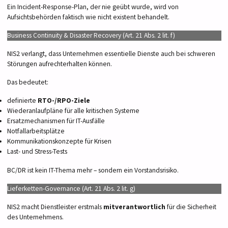
Ein Incident-Response-Plan, der nie geübt wurde, wird von
Aufsichtsbehörden faktisch wie nicht existent behandelt.
Business Continuity & Disaster Recovery (Art. 21 Abs. 2 lit. f)
NIS2 verlangt, dass Unternehmen essentielle Dienste auch bei schweren
Störungen aufrechterhalten können.
Das bedeutet:
definierte
RTO-/RPO-Ziele
Wiederanlaufpläne für alle kritischen Systeme
Ersatzmechanismen für IT-Ausfälle
Notfallarbeitsplätze
Kommunikationskonzepte für Krisen
Last- und Stress-Tests
BC/DR ist kein IT-Thema mehr – sondern ein Vorstandsrisiko.
Lieferketten-Governance (Art. 21 Abs. 2 lit. g)
NIS2 macht Dienstleister erstmals
mitverantwortlich
für die Sicherheit
des Unternehmens.