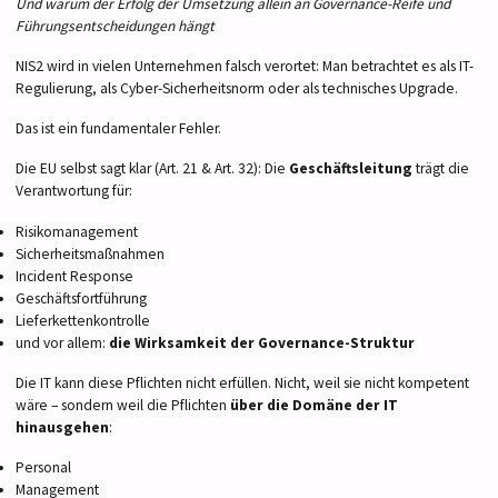
Und warum der Erfolg der Umsetzung allein an Governance-Reife und
Führungsentscheidungen hängt
NIS2 wird in vielen Unternehmen falsch verortet: Man betrachtet es als IT-
Regulierung, als Cyber-Sicherheitsnorm oder als technisches Upgrade.
Das ist ein fundamentaler Fehler.
Die EU selbst sagt klar (Art. 21 & Art. 32): Die
Geschäftsleitung
trägt die
Verantwortung für:
Risikomanagement
Sicherheitsmaßnahmen
Incident Response
Geschäftsfortführung
Lieferkettenkontrolle
und vor allem:
die Wirksamkeit der Governance-Struktur
Die IT kann diese Pflichten nicht erfüllen. Nicht, weil sie nicht kompetent
wäre – sondern weil die Pflichten
über die Domäne der IT
hinausgehen
:
Personal
Management