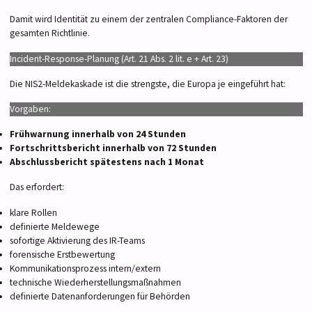
Damit wird Identität zu einem der zentralen Compliance-Faktoren der
gesamten Richtlinie.
Incident-Response-Planung (Art. 21 Abs. 2 lit. e + Art. 23)
Die NIS2-Meldekaskade ist die strengste, die Europa je eingeführt hat:
Vorgaben:
Frühwarnung innerhalb von 24 Stunden
Fortschrittsbericht innerhalb von 72 Stunden
Abschlussbericht spätestens nach 1 Monat
Das erfordert:
klare Rollen
definierte Meldewege
sofortige Aktivierung des IR-Teams
forensische Erstbewertung
Kommunikationsprozess intern/extern
technische Wiederherstellungsmaßnahmen
definierte Datenanforderungen für Behörden