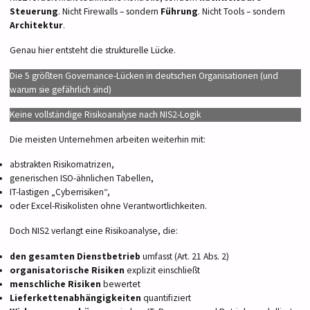
Steuerung
. Nicht Firewalls – sondern
Führung
. Nicht Tools – sondern
Architektur
.
Genau hier entsteht die strukturelle Lücke.
Die 5 größten Governance-Lücken in deutschen Organisationen (und
warum sie gefährlich sind)
Keine vollständige Risikoanalyse nach NIS2-Logik
Die meisten Unternehmen arbeiten weiterhin mit:
abstrakten Risikomatrizen,
generischen ISO-ähnlichen Tabellen,
IT-lastigen „Cyberrisiken“,
oder Excel-Risikolisten ohne Verantwortlichkeiten.
Doch NIS2 verlangt eine Risikoanalyse, die:
den gesamten Dienstbetrieb
umfasst (Art. 21 Abs. 2)
organisatorische Risiken
explizit einschließt
menschliche Risiken
bewertet
Lieferkettenabhängigkeiten
quantifiziert