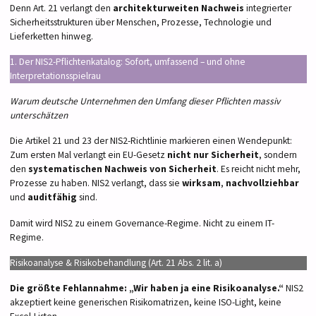
Denn Art. 21 verlangt den
architekturweiten Nachweis
integrierter
Sicherheitsstrukturen über Menschen, Prozesse, Technologie und
Lieferketten hinweg.
1. Der NIS2-Pflichtenkatalog: Sofort, umfassend – und ohne
Interpretationsspielrau
Warum deutsche Unternehmen den Umfang dieser Pflichten massiv
unterschätzen
Die Artikel 21 und 23 der NIS2-Richtlinie markieren einen Wendepunkt:
Zum ersten Mal verlangt ein EU-Gesetz
nicht nur Sicherheit
, sondern
den
systematischen Nachweis von Sicherheit
. Es reicht nicht mehr,
Prozesse zu haben. NIS2 verlangt, dass sie
wirksam
,
nachvollziehbar
und
auditfähig
sind.
Damit wird NIS2 zu einem Governance-Regime. Nicht zu einem IT-
Regime.
Risikoanalyse & Risikobehandlung (Art. 21 Abs. 2 lit. a)
Die größte Fehlannahme: „Wir haben ja eine Risikoanalyse.“
NIS2
akzeptiert keine generischen Risikomatrizen, keine ISO-Light, keine